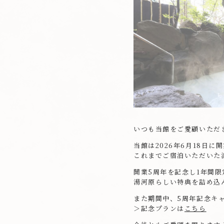
いつも当館をご愛顧いただ
当館は2026年6月18日に
これまでご宿泊いただいた
開業5周年を記念し1年間
湯河原らしい特典を詰め込
また期間中、5周年記念キ
＞記念プランは
こちら