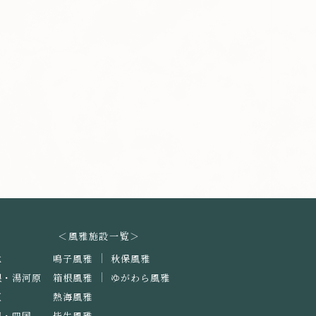
＜風雅施設一覧＞
北
鳴子風雅
秋保風雅
根・湯河原
箱根風雅
ゆがわら風雅
豆
熱海風雅
国・四国
皆生風雅