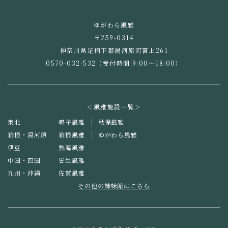
ゆがわら風雅
〒259-0314
神奈川県足柄下郡湯河原町宮上261
0570-032-532
（受付時間:9:00～18:00）
＜風雅施設一覧＞
東北
鳴子風雅
秋保風雅
箱根・湯河原
箱根風雅
ゆがわら風雅
伊豆
熱海風雅
中国・四国
皆生風雅
九州・沖縄
佐賀風雅
その他の姉妹館はこちら